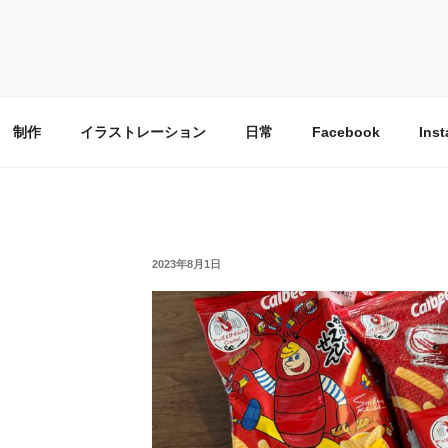
日記
制作
イラストレーション
日常
Facebook
Ins
投
2023年8月1日
稿
日: