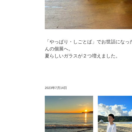
「やっぱり・しごとば」でお世話になっ
んの個展へ。
夏らしいガラスが２つ増えました。
投
2023年7月14日
稿
日: