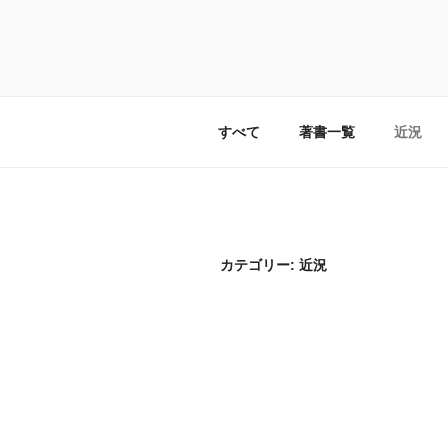
コ
ン
鈴木のりたけ
テ
noritakesuzuki.com
ン
ツ
へ
すべて
著書一覧
近況
ス
キ
ッ
プ
カテゴリー: 近況