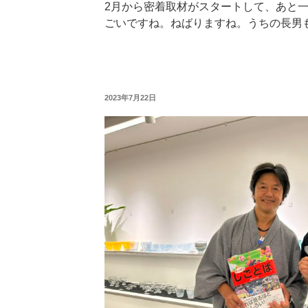
2月から密着取材がスタートして、あと
ごいですね。ねばりますね。うちの長男
投
2023年7月22日
稿
日: