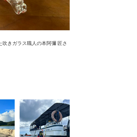
た吹きガラス職人の本阿彌 匠さ