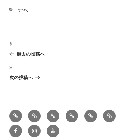
カ
すべて
テ
ゴ
リ
ー
投
過
前
稿
去
過去の投稿へ
ナ
の
ビ
投
次
次
稿
ゲ
の
次の投稿へ
投
ー
稿
シ
ョ
ン
す
著
近
制
イ
日
べ
書
況
作
ラ
常
Facebook
Instagram
YouTube
て
一
ス
覧
ト