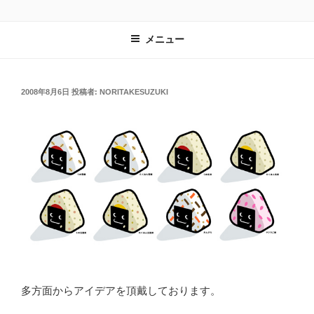
コ
鈴木のりたけ日記
noritakesuzuki.com
ン
メニュー
テ
ン
ツ
へ
投
2008年8月6日
投稿者:
NORITAKESUZUKI
稿
ス
日:
キ
ッ
プ
多方面からアイデアを頂戴しております。