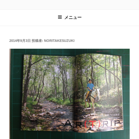
コ
鈴木のりたけ日記
noritakesuzuki.com
ン
メニュー
テ
ン
ツ
へ
投
2014年9月3日
投稿者:
NORITAKESUZUKI
稿
ス
日:
キ
ッ
プ