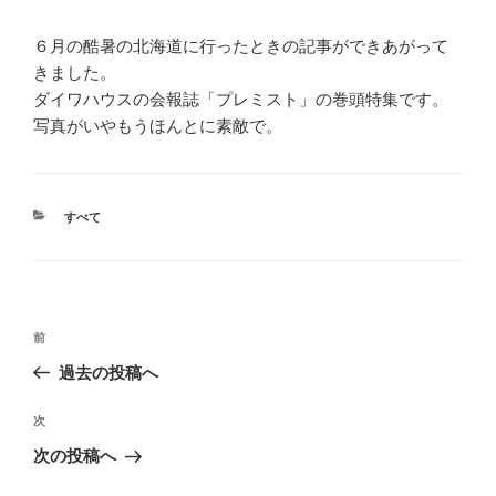
６月の酷暑の北海道に行ったときの記事ができあがって
きました。
ダイワハウスの会報誌「プレミスト」の巻頭特集です。
写真がいやもうほんとに素敵で。
カ
すべて
テ
ゴ
リ
ー
投
過
前
稿
去
過去の投稿へ
ナ
の
ビ
投
次
次
稿
ゲ
の
次の投稿へ
投
ー