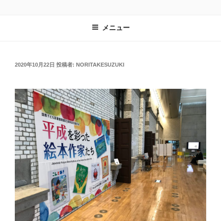
コ
鈴木のりたけ日記
noritakesuzuki.com
ン
メニュー
テ
ン
ツ
へ
投
2020年10月22日
投稿者:
NORITAKESUZUKI
稿
ス
日:
キ
ッ
プ