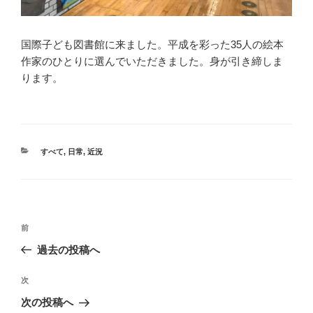
国際子ども図書館に来ました。平成を彩った35人の絵本
作家のひとりに選んでいただきました。身が引き締しま
ります。
カ
すべて
,
日常
,
近況
テ
ゴ
リ
ー
投
過
前
稿
去
過去の投稿へ
ナ
の
ビ
投
次
次
稿
ゲ
の
次の投稿へ