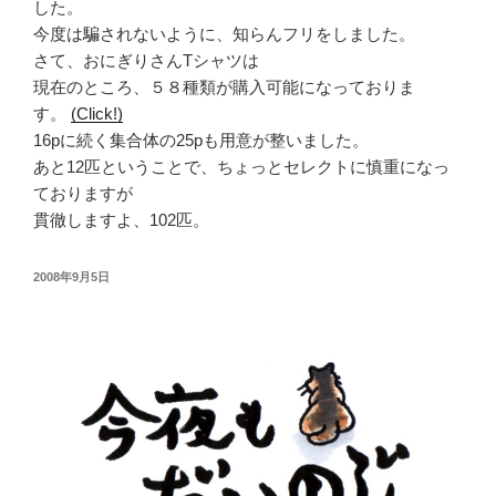
した。
今度は騙されないように、知らんフリをしました。
さて、おにぎりさんTシャツは
現在のところ、５８種類が購入可能になっておりま
す。
(Click!)
16pに続く集合体の25pも用意が整いました。
あと12匹ということで、ちょっとセレクトに慎重になっ
ておりますが
貫徹しますよ、102匹。
投
2008年9月5日
稿
日: