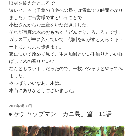
取材を終えたところで
遠いところ（千葉の自宅への帰りは電車で２時間かかり
ました）ご苦労様ですということで
小松さんからお土産をいただきました。
それが写真の木のおもちゃ「どんぐりころころ」です。
ガラス玉が中に入っていて、傾斜を転がすとえらくキュ
ートによちよち歩きます。
家について改めて見て、重さ加減といい手触りといい香
ばしい木の香りといい
なんともウットリだったので、一枚パシャリとやってみ
ました。
やっぱりいいなあ、木は。
本当にありがとうございました。
投
2008年8月30日
稿
● ケチャップマン「カニ島」篇 11話
日: