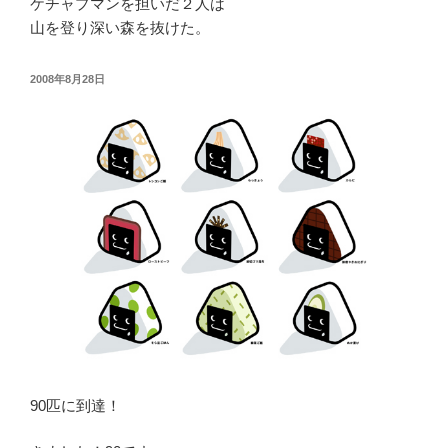
ケチャプマンを担いだ２人は
山を登り深い森を抜けた。
投
2008年8月28日
稿
日:
90匹に到達！