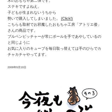
木のおもちゃ第二弾です。
ステキですよねえ。
子どもが生まれないうちから
勢いで購入してしまいました。
(Click!)
こちらも取材でお邪魔したおもちゃ工房「アトリエ倭」
さんの商品です。
ブルペンピッチャーが常にボールを手であやしているの
と同じように
お気に入りのキューブを毎日取っ替えては手のひらでカ
チャカチャやってます。
投
2008年9月10日
稿
日: