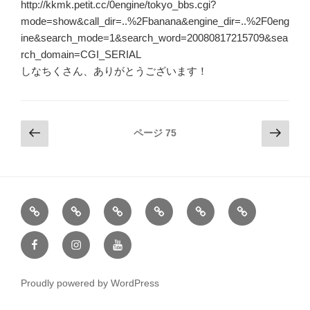
http://kkmk.petit.cc/0engine/tokyo_bbs.cgi?
mode=show&call_dir=..%2Fbanana&engine_dir=..%2F0eng
ine&search_mode=1&search_word=20080817215709&sea
rch_domain=CGI_SERIAL
しなちくさん、ありがとうございます！
投
前
次
ページ
75
の
の
稿
ペ
ペ
ナ
ー
ー
ビ
ジ
ジ
ゲ
す
著
近
制
イ
日
べ
書
況
作
ラ
常
ー
Facebook
Instagram
YouTube
て
一
ス
シ
覧
ト
ョ
レ
ン
Proudly powered by WordPress
ー