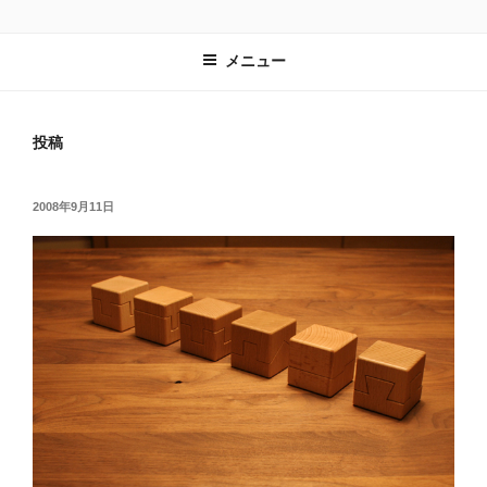
コ
鈴木のりたけ日記
noritakesuzuki.com
ン
メニュー
テ
ン
ツ
投稿
へ
ス
キ
投
2008年9月11日
ッ
稿
プ
日: