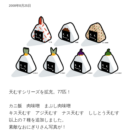
投
2008年8月25日
稿
日:
天むすシリーズを拡充。77匹！
カニ飯 肉味噌 まぶし肉味噌
キス天むす アジ天むす ナス天むす ししとう天むす
以上の７種を追加しました。
素敵なおにぎりさん写真が！