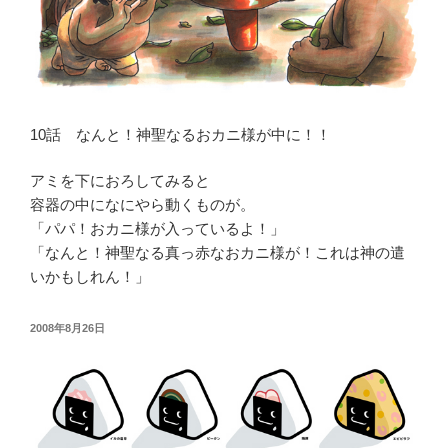
10話 なんと！神聖なるおカニ様が中に！！
アミを下におろしてみると
容器の中になにやら動くものが。
「パパ！おカニ様が入っているよ！」
「なんと！神聖なる真っ赤なおカニ様が！これは神の遣
いかもしれん！」
投
2008年8月26日
稿
日: