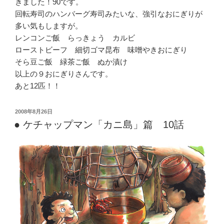
きました！90です。
回転寿司のハンバーグ寿司みたいな、強引なおにぎりが
多い気もしますが。
レンコンご飯 らっきょう カルビ
ローストビーフ 細切ゴマ昆布 味噌やきおにぎり
そら豆ご飯 緑茶ご飯 ぬか漬け
以上の９おにぎりさんです。
あと12匹！！
投
2008年8月26日
稿
● ケチャップマン「カニ島」篇 10話
日: